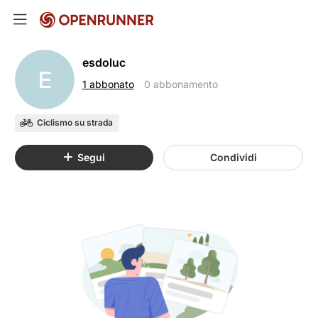
esdoluc
E
1 abbonato
0 abbonamento
Ciclismo su strada
Segui
Condividi