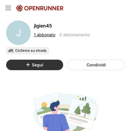
jlgien45
J
1 abbonato
0 abbonamento
Ciclismo su strada
Segui
Condividi