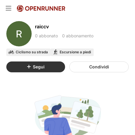
raiccv
R
0 abbonato
0 abbonamento
Ciclismo su strada
Escursione a piedi
Segui
Condividi