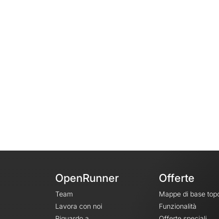
OpenRunner
Offerte
Team
Mappe di base top
Lavora con noi
Funzionalità
Riguardo a
Offerte speciali