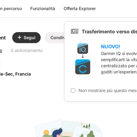
n percorso
Funzionalità
Offerta Explorer
Trasferimento verso di
ent
Segui
Condividi
NUOVO!
o
0 abbonamento
Garmin IQ si evol
semplificarti la vi
centralizzato per
goditi un’esperien
le-Sec, Francia
Non mostrare più questo mes