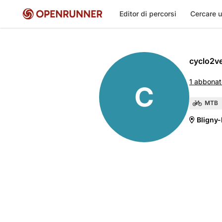
Editor di percorsi
Cercare u
cyclo2v
1 abbonat
C
MTB
Bligny-