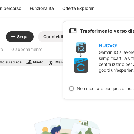
n percorso
Funzionalità
Offerta Explorer
Trasferimento verso di
Segui
Condividi
NUOVO!
to
0 abbonamento
Garmin IQ si evol
semplificarti la vi
smo su strada
Nuoto
Marcia
Trail Running
centralizzato per
goditi un’esperien
Non mostrare più questo mes