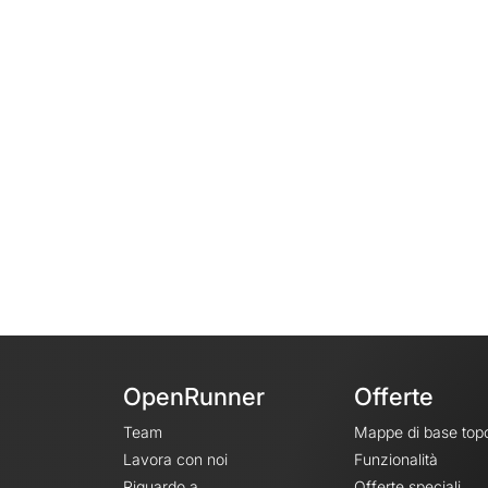
OpenRunner
Offerte
Team
Mappe di base top
Lavora con noi
Funzionalità
Riguardo a
Offerte speciali