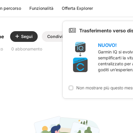
n percorso
Funzionalità
Offerta Explorer
Trasferimento verso di
ne
Segui
Condividi
NUOVO!
to
0 abbonamento
Garmin IQ si evol
semplificarti la vi
centralizzato per
goditi un’esperien
Non mostrare più questo mes