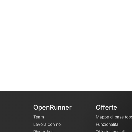
OpenRunner
Offerte
Team
Mappe di base top
Lavora con noi
Funzionalità
Riguardo a
Offerte speciali