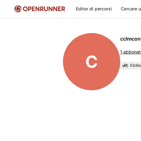
Editor di percorsi
Cercare u
cclmcon
1 abbonat
C
Cicli