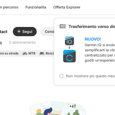
n percorso
Funzionalità
Offerta Explorer
Trasferimento verso di
tact
Segui
Condividi
NUOVO!
o
0 abbonamento
Garmin IQ si evol
semplificarti la vi
smo su strada
MTB
Bicicletta da viaggio
centralizzato per
goditi un’esperien
Non mostrare più questo mes