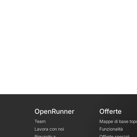
OpenRunner
Offerte
Team
Mappe di base top
Lavora con noi
Funzionalità
Riguardo a
Offerte speciali