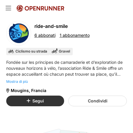
ride-and-smile
6 abbonati
1 abbonamento
Ciclismo su strada
Gravel
Fondée sur les principes de camaraderie et d’exploration de
nouveaux horizons à vélo, l’association Ride & Smile offre un
espace accueillant où chacun peut trouver sa place, qu’il
s’agisse de participer à des sorties décontractées, de relever
Mostra di più
des défis sportifs ou simplement de partager des anecdotes
Mougins, Francia
et des conseils. Notre objectif est de promouvoir une culture
du vélo basée sur le plaisir, la sécurité et le respect mutuel.
Segui
Condividi
Nous croyons fermement que chaque coup de pédale est une
opportunité de découvrir de nouveaux horizons, de se
connecter avec la nature et de tisser des liens avec d’autres