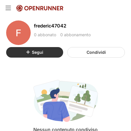
frederic47042
F
0 abbonato
0 abbonamento
Segui
Condividi
Nessun contenuto condiviso