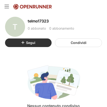
telmo17323
T
0 abbonato
0 abbonamento
Segui
Condividi
Nessun contenuto condiviso