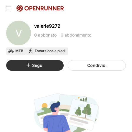
valerie9272
V
0 abbonato
0 abbonamento
MTB
Escursione a piedi
Segui
Condividi