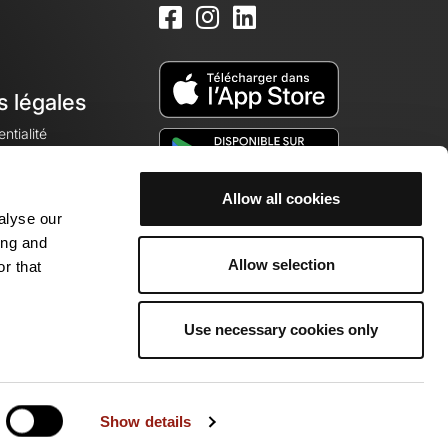
s légales
ntialité
Allow all cookies
alyse our
okies
ing and
Allow selection
r that
Use necessary cookies only
munauté de passionnés !
Show details