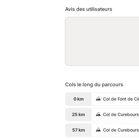
Avis des utilisateurs
Cols le long du parcours
0 km
Col de Font de C
25 km
Col de Curebour
57 km
Col de Curebour