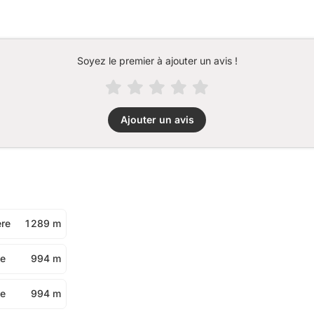
Soyez le premier à ajouter un avis !
Ajouter un avis
ère
1 289 m
se
994 m
se
994 m