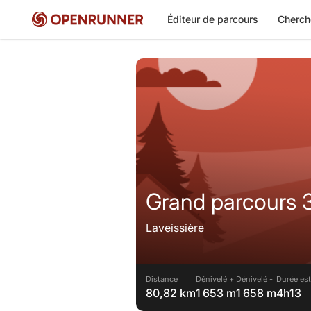
Éditeur de parcours
Cherch
Grand parcours 
Laveissière
Distance
Dénivelé +
Dénivelé -
Durée est
80,82 km
1 653 m
1 658 m
4h13