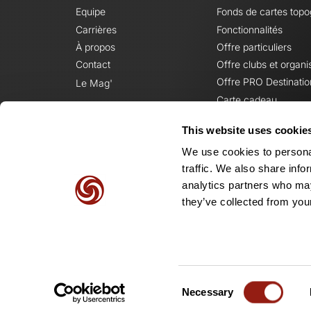
Equipe
Fonds de cartes top
Carrières
Fonctionnalités
À propos
Offre particuliers
Contact
Offre clubs et organi
Offre PRO Destinatio
Le Mag'
Carte cadeau
This website uses cookie
We use cookies to personal
traffic. We also share info
analytics partners who may
they’ve collected from your
Consent
Necessary
Selection