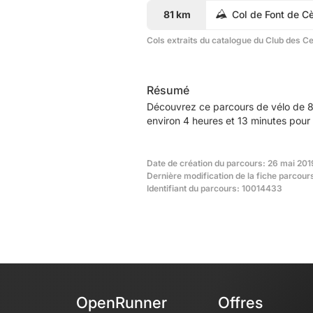
81 km
Col de Font de C
Cols extraits du catalogue du Club des C
Résumé
Découvrez ce parcours de vélo de 8
environ 4 heures et 13 minutes pour 
Date de création du parcours: 26 mai 201
Dernière modification de la fiche parcour
Identifiant du parcours: 10014433
OpenRunner
Offres