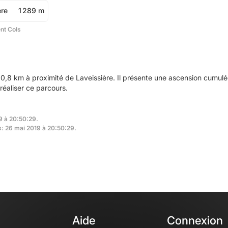
ère
1 289 m
ent Cols
0,8 km à proximité de Laveissière. Il présente une ascension cumul
réaliser ce parcours.
9 à 20:50:29.
s: 26 mai 2019 à 20:50:29.
Aide
Connexion