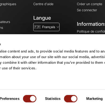
ographiques
Centre d'aide
Créer un compte
Se connecter
Langue
sateurs
Information
🇫🇷
Français
ns
Politique de confide
CGV
CGU
s
Mentions légales
ise content and ads, to provide social media features and to an
Paramètres des co
rmation about your use of our site with our social media, advertis
 combine it with other information that you’ve provided to them o
 use of their services.
© 2026 OpenRunner - Version 7.31.3
Créez un compte
et rejoignez la com
Preferences
Statistics
Marketing