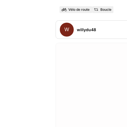
Vélo de route
Boucle
W
willydu48