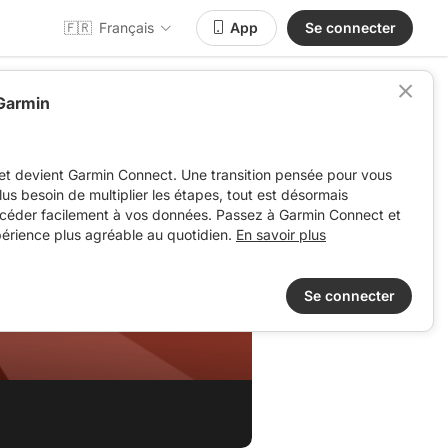
🇫🇷
Français
App
Se connecter
 Garmin
et devient Garmin Connect. Une transition pensée pour vous
 plus besoin de multiplier les étapes, tout est désormais
ccéder facilement à vos données. Passez à Garmin Connect et
périence plus agréable au quotidien.
En savoir plus
Se connecter