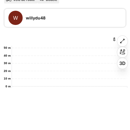
W
willydu48
50 m
40 m
3D
30 m
20 m
10 m
0 m