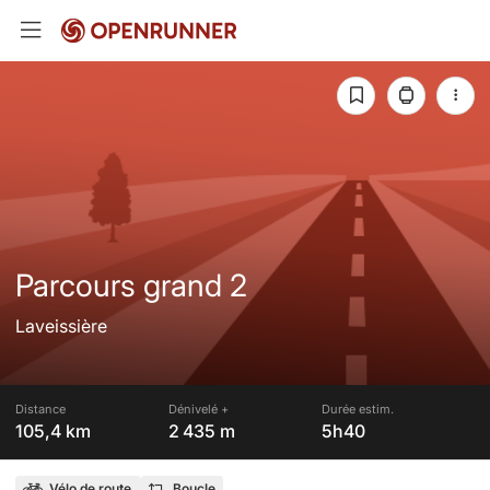
Parcours grand 2
Laveissière
Distance
Dénivelé +
Durée estim.
105,4 km
2 435 m
5h40
Vélo de route
Boucle