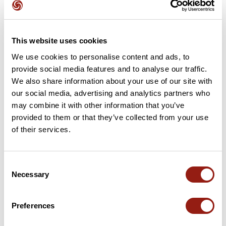
0 km
Col de Font de Cère
1 289 m
12 km
Col du Pertus
1 309 m
This website uses cookies
We use cookies to personalise content and ads, to
30 km
Col du Bruel
1 020 m
provide social media features and to analyse our traffic.
We also share information about your use of our site with
35 km
Col de Legal
1 231 m
our social media, advertising and analytics partners who
may combine it with other information that you’ve
41 km
Col Saint-Georges
952 m
provided to them or that they’ve collected from your use
of their services.
63 km
Col de Néronne
1 241 m
74 km
Pas de Peyrol
1 588 m
Consent
Necessary
Selection
76 km
Col d'Eylac
1 423 m
Preferences
78 km
Col de Serre
1 335 m