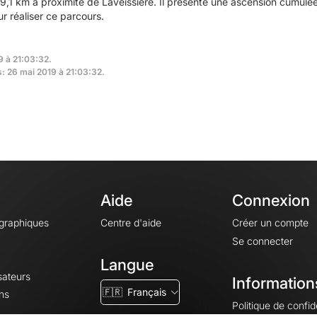
9,1 km à proximité de Laveissière. Il présente une ascension cumul
r réaliser ce parcours.
9 à 21:03:32.
s: 26 mai 2019 à 21:03:32.
Aide
Connexion
ographiques
Centre d'aide
Créer un compte
Se connecter
Langue
sateurs
Information
🇫🇷
Français
ns
Politique de confide