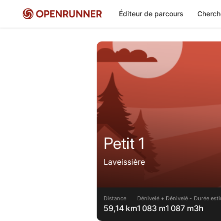
Éditeur de parcours
Cherch
Petit 1
Laveissière
Distance
Dénivelé +
Dénivelé -
Durée esti
59,14 km
1 083 m
1 087 m
3h