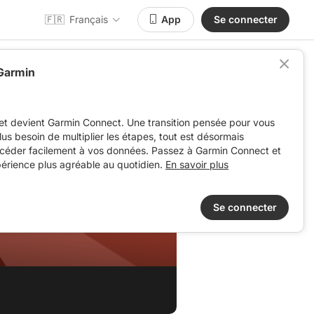
🇫🇷
Français
App
Se connecter
 Garmin
et devient Garmin Connect. Une transition pensée pour vous
 plus besoin de multiplier les étapes, tout est désormais
ccéder facilement à vos données. Passez à Garmin Connect et
périence plus agréable au quotidien.
En savoir plus
Se connecter