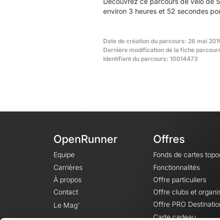
Découvrez ce parcours de vélo de 5
environ 3 heures et 52 secondes pou
Date de création du parcours: 26 mai 201
Dernière modification de la fiche parcour
Identifiant du parcours: 10014473
OpenRunner
Offres
Equipe
Fonds de cartes top
Carrières
Fonctionnalités
À propos
Offre particuliers
Contact
Offre clubs et organi
Offre PRO Destinatio
Le Mag'
Carte cadeau