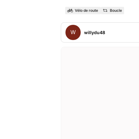
Vélo de route
Boucle
W
willydu48