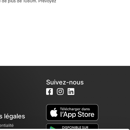
ée de plus de 1080m. Prévoyez
Suivez-nous
s légales
ntialité