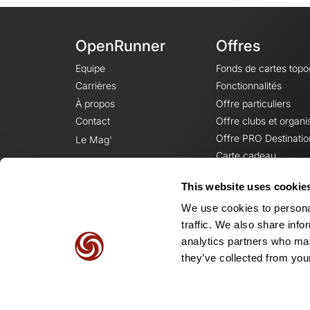
OpenRunner
Offres
Equipe
Fonds de cartes top
Carrières
Fonctionnalités
À propos
Offre particuliers
Contact
Offre clubs et organi
Offre PRO Destinatio
Le Mag'
Carte cadeau
This website uses cookie
We use cookies to personal
traffic. We also share info
analytics partners who may
they’ve collected from your