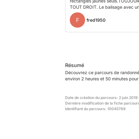
rectangles jaunes seuls.TOUJOU
TOUT DROIT. Le balisage avec u
abeille est une promenade
F
d'Andrimont.
fred1950
Résumé
Découvrez ce parcours de randonnée
environ 2 heures et 50 minutes pour 
Date de création du parcours: 2 juin 2019
Dernière modification de la fiche parcour
Identifiant du parcours: 10045769