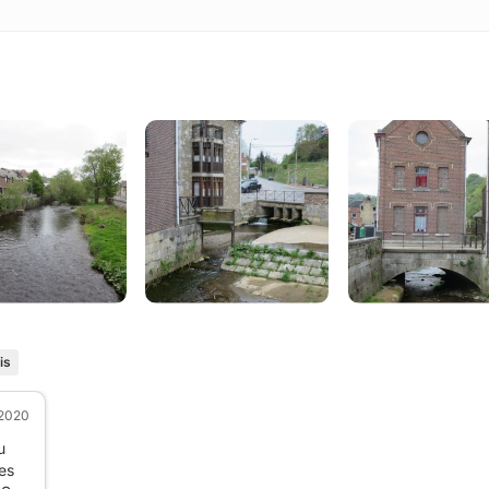
is
 2020
u
es