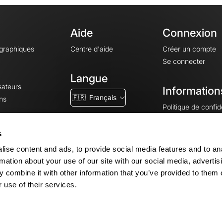
Aide
Connexion
ographiques
Centre d'aide
Créer un compte
Se connecter
Langue
sateurs
Information
🇫🇷
Français
ns
Politique de confide
CGV
CGU
s
Mentions légales
ise content and ads, to provide social media features and to an
Paramètres des co
rmation about your use of our site with our social media, advertis
 combine it with other information that you’ve provided to them o
 use of their services.
© 2026 OpenRunner - Version 7.31.3