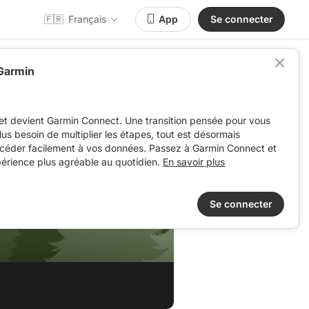
🇫🇷
Français
App
Se connecter
 Garmin
et devient Garmin Connect. Une transition pensée pour vous
 plus besoin de multiplier les étapes, tout est désormais
ccéder facilement à vos données. Passez à Garmin Connect et
périence plus agréable au quotidien.
En savoir plus
Se connecter