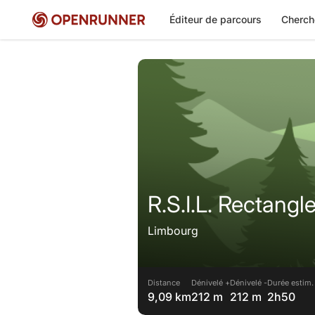
Éditeur de parcours
Cherch
R.S.I.L. Rectangl
Limbourg
Distance
Dénivelé +
Dénivelé -
Durée estim.
9,09 km
212 m
212 m
2h50