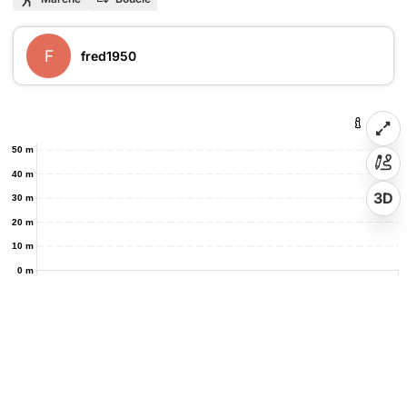
F
fred1950
50 m
40 m
3D
30 m
20 m
10 m
0 m