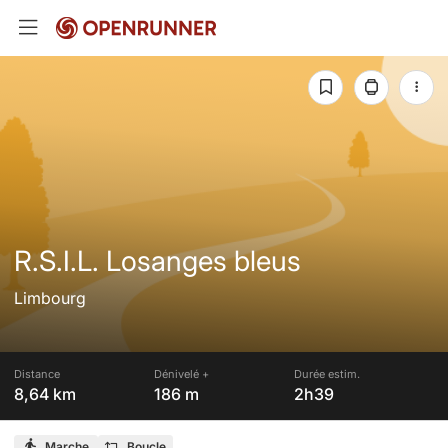
R.S.I.L. Losanges bleus
Limbourg
Distance
Dénivelé +
Durée estim.
8,64 km
186 m
2h39
Marche
Boucle