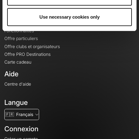
Le Mag'
Offres
Use necessary cookies only
Fonds de cartes topographiques
Fonctionnalités
Offre particuliers
Offre clubs et organisateurs
Offre PRO Destinations
Carte cadeau
Aide
Centre d'aide
Langue
🇫🇷
Français
Connexion
Créer un compte