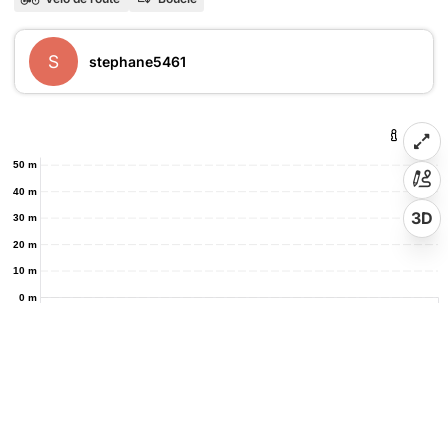
S
stephane5461
50 m
40 m
3D
30 m
20 m
10 m
0 m