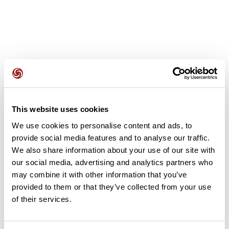
Avis des utilisateurs
This website uses cookies
Soyez le premier à ajouter un avis !
We use cookies to personalise content and ads, to
provide social media features and to analyse our traffic.
We also share information about your use of our site with
our social media, advertising and analytics partners who
Ajouter un avis
may combine it with other information that you’ve
provided to them or that they’ve collected from your use
of their services.
Résumé
Découvrez ce parcours de vélo de 7,1 km à proximité de