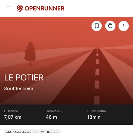
LE POTIER
Soufflenheim
Distance
Dénivelé +
Durée estim.
7,07 km
46 m
18min
Vélo de route
Boucle