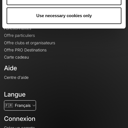
Le Mag'
Offres
Use necessary cookies only
Fonds de cartes topographiques
Fonctionnalités
Offre particuliers
Offre clubs et organisateurs
Offre PRO Destinations
Carte cadeau
Aide
Centre d'aide
Langue
🇫🇷
Français
Connexion
Créer un compte