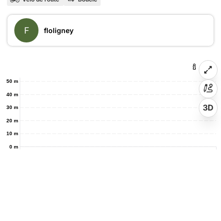
F
floligney
50 m
40 m
3D
30 m
20 m
10 m
0 m