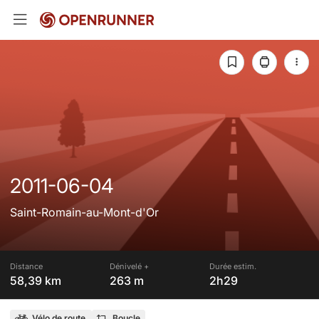
2011-06-04
Saint-Romain-au-Mont-d'Or
Distance
Dénivelé +
Durée estim.
58,39 km
263 m
2h29
Vélo de route
Boucle