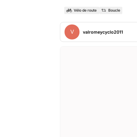
Vélo de route
Boucle
V
valromeycyclo2011