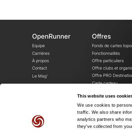
OpenRunner
Offres
Equipe
Fonds de cartes top
Carrières
Fonctionnalités
À propos
Offre particuliers
Contact
Offre clubs et organi
Offre PRO Destinatio
Le Mag'
Carte cadeau
This website uses cookie
We use cookies to personal
traffic. We also share info
analytics partners who may
they’ve collected from your