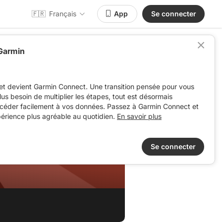
🇫🇷
Français
App
Se connecter
 Garmin
et devient Garmin Connect. Une transition pensée pour vous
 plus besoin de multiplier les étapes, tout est désormais
ccéder facilement à vos données. Passez à Garmin Connect et
périence plus agréable au quotidien.
En savoir plus
Se connecter