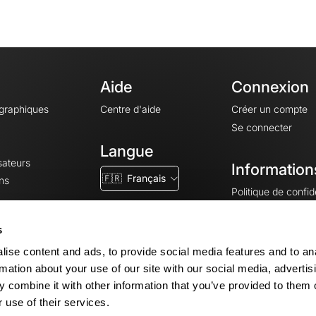
Aide
Connexion
ographiques
Centre d'aide
Créer un compte
Se connecter
Langue
sateurs
Information
🇫🇷
Français
ns
Politique de confide
CGV
CGU
s
Mentions légales
ise content and ads, to provide social media features and to an
Paramètres des co
rmation about your use of our site with our social media, advertis
 combine it with other information that you’ve provided to them o
 use of their services.