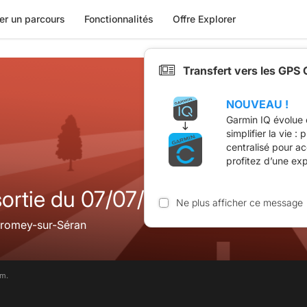
er un parcours
Fonctionnalités
Offre Explorer
Transfert vers les GPS
NOUVEAU !
Garmin IQ évolue 
simplifier la vie :
centralisé pour a
profitez d’une ex
ortie du 07/07/19 G1
Ne plus afficher ce message
lromey-sur-Séran
im.