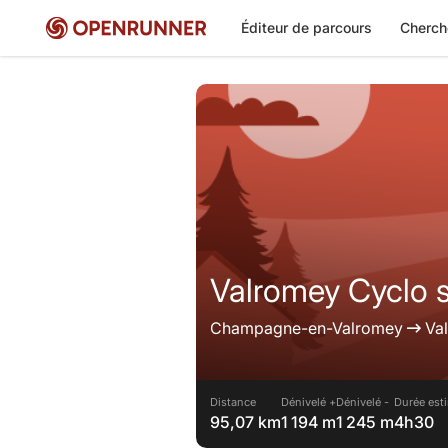
Éditeur de parcours
Cherch
Valromey Cyclo s
Champagne-en-Valromey
Va
Distance
Dénivelé +
Dénivelé -
Durée est
95,07 km
1 194 m
1 245 m
4h30