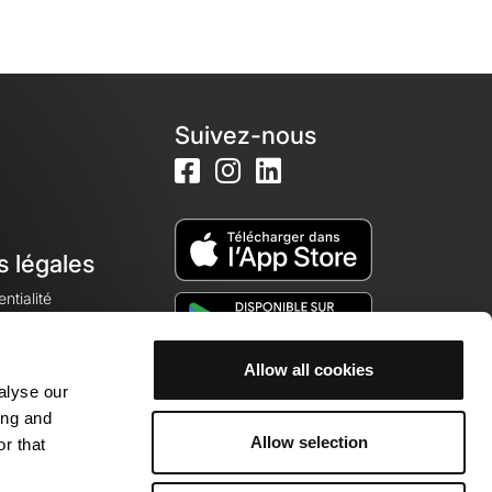
Suivez-nous
s légales
ntialité
Allow all cookies
alyse our
okies
ing and
Allow selection
r that