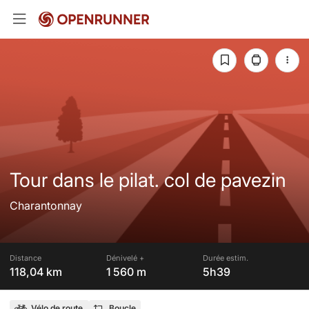
Tour dans le pilat. col de pavezin
Charantonnay
Distance
Dénivelé +
Durée estim.
118,04 km
1 560 m
5h39
Vélo de route
Boucle