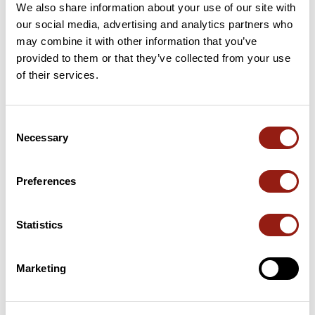
We also share information about your use of our site with
57 km
Col de Pavezin
651 m
our social media, advertising and analytics partners who
may combine it with other information that you’ve
67 km
Col de Grenouze
624 m
provided to them or that they’ve collected from your use
of their services.
79 km
Col du Pilon
408 m
81 km
Col de la Croix Régis
503 m
Consent
Necessary
Selection
Cols extraits du catalogue du Club des Cent Cols
Preferences
Résumé
Découvrez ce parcours de vélo de 118 km à proximité de
Statistics
Charantonnay. Ce parcours emprunte uniquement des routes. Il
présente une ascension cumulée de plus de 1560m. Prévoyez
environ 5 heures et 39 minutes pour réaliser ce parcours.
Marketing
Date de création du parcours: 15 juillet 2019 à 12:40:53.
Dernière modification de la fiche parcours: 9 juillet 2024 à 11:30:32.