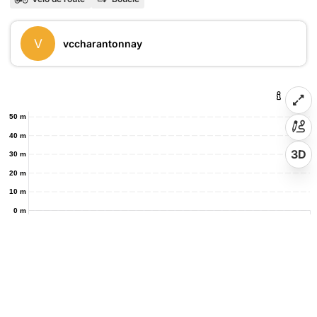
V
vccharantonnay
50 m
40 m
3D
30 m
20 m
10 m
0 m