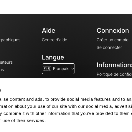
Aide
Connexion
ographiques
Centre d'aide
Créer un compte
Se connecter
Langue
sateurs
Information
🇫🇷
Français
ns
Politique de confide
CGV
CGU
s
Mentions légales
ise content and ads, to provide social media features and to an
Paramètres des co
rmation about your use of our site with our social media, advertis
 combine it with other information that you’ve provided to them o
 use of their services.