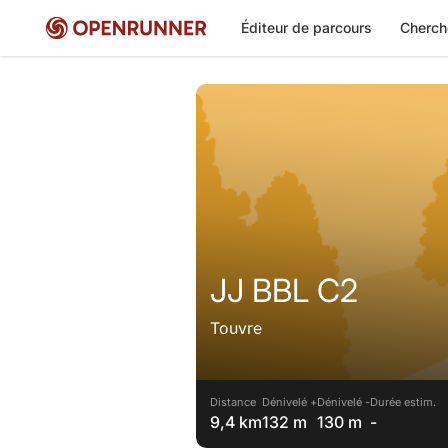
Éditeur de parcours
Cherch
JJ BBL C2
Touvre
Distance
Dénivelé +
Dénivelé -
Durée estim.
9,4 km
132 m
130 m
-