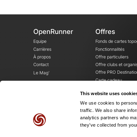
OpenRunner
Offres
Equipe
Fonds de cartes top
Carrières
Fonctionnalités
À propos
Offre particuliers
Contact
Offre clubs et organi
Offre PRO Destinatio
Le Mag'
Carte cadeau
This website uses cookie
We use cookies to personal
traffic. We also share info
analytics partners who may
they’ve collected from your