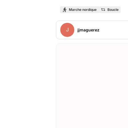
Marche nordique
Boucle
J
jjmaguerez