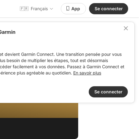
🇫🇷
Français
App
Se connecter
 Garmin
et devient Garmin Connect. Une transition pensée pour vous
 plus besoin de multiplier les étapes, tout est désormais
ccéder facilement à vos données. Passez à Garmin Connect et
périence plus agréable au quotidien.
En savoir plus
Se connecter