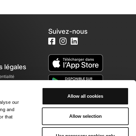
Suivez-nous
s légales
ntialité
Allow all cookies
alyse our
okies
ing and
Allow selection
r that
Use necessary cookies only