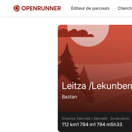
Éditeur de parcours
Cherch
Baztan
Distance
Dénivelé +
Dénivelé -
Durée estim.
112 km
1 794 m
1 794 m
5h33