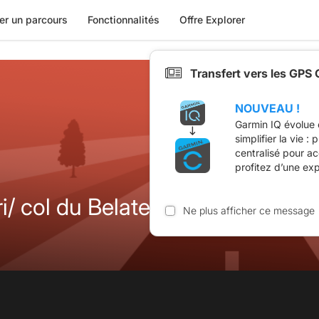
er un parcours
Fonctionnalités
Offre Explorer
Transfert vers les GPS
NOUVEAU !
Garmin IQ évolue 
simplifier la vie :
centralisé pour a
profitez d’une ex
Leitza /Lekunberri/ col du Belate
Ne plus afficher ce message