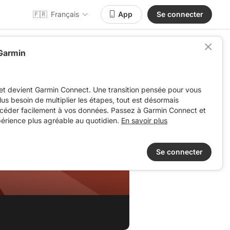
🇫🇷
Français
App
Se connecter
 Garmin
et devient Garmin Connect. Une transition pensée pour vous
 plus besoin de multiplier les étapes, tout est désormais
ccéder facilement à vos données. Passez à Garmin Connect et
périence plus agréable au quotidien.
En savoir plus
Se connecter