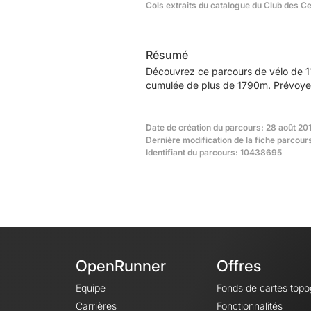
Cols extraits du catalogue du Club des C
Résumé
Découvrez ce parcours de vélo de 1
cumulée de plus de 1790m. Prévoyez 
Date de création du parcours: 28 août 20
Dernière modification de la fiche parcours
Identifiant du parcours: 10438695
OpenRunner
Offres
Equipe
Fonds de cartes top
Carrières
Fonctionnalités