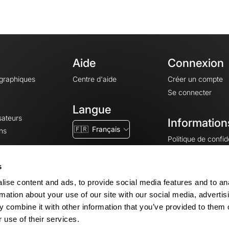
Aide
Connexion
ographiques
Centre d'aide
Créer un compte
Se connecter
Langue
sateurs
Information
🇫🇷
Français
ns
Politique de confide
CGV
CGU
s
Mentions légales
ise content and ads, to provide social media features and to an
Paramètres des co
rmation about your use of our site with our social media, advertis
 combine it with other information that you’ve provided to them o
 use of their services.