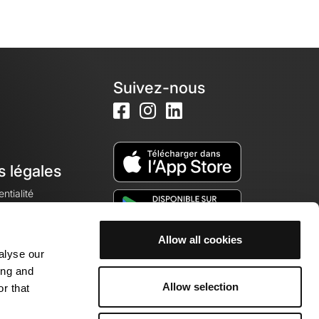
Suivez-nous
s légales
ntialité
Allow all cookies
alyse our
okies
ing and
Allow selection
r that