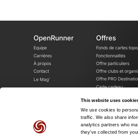
OpenRunner
Offres
Equipe
Fonds de cartes top
Carrières
Fonctionnalités
À propos
Offre particuliers
Contact
Offre clubs et organi
Offre PRO Destinatio
Le Mag'
Carte cadeau
This website uses cookie
We use cookies to personal
traffic. We also share info
analytics partners who may
they’ve collected from your