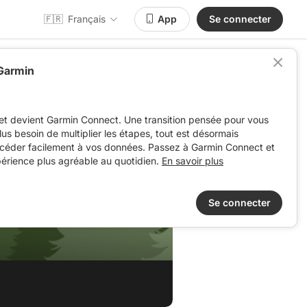
🇫🇷
Français
App
Se connecter
 Garmin
et devient Garmin Connect. Une transition pensée pour vous
 plus besoin de multiplier les étapes, tout est désormais
ccéder facilement à vos données. Passez à Garmin Connect et
périence plus agréable au quotidien.
En savoir plus
Se connecter