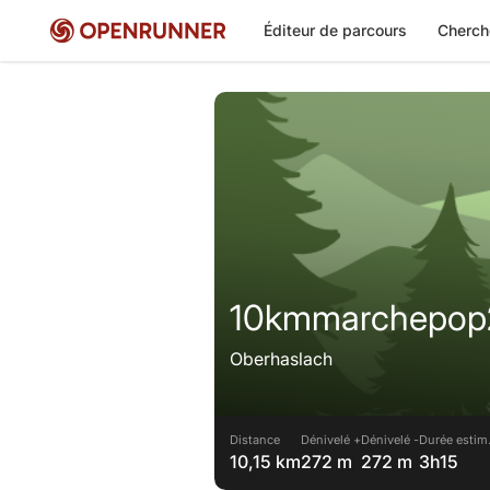
Éditeur de parcours
Cherch
10kmmarchepop
Oberhaslach
Distance
Dénivelé +
Dénivelé -
Durée estim
10,15 km
272 m
272 m
3h15