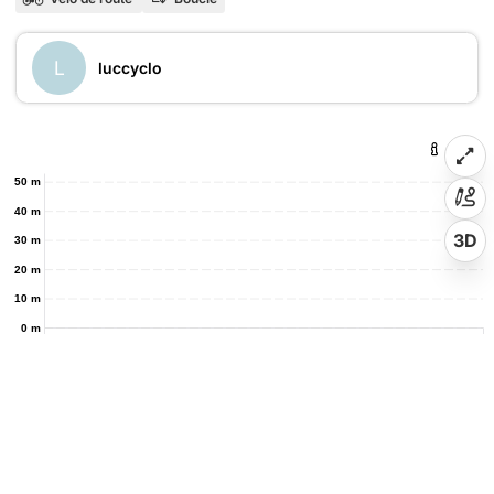
L
luccyclo
50 m
40 m
3D
30 m
20 m
10 m
0 m