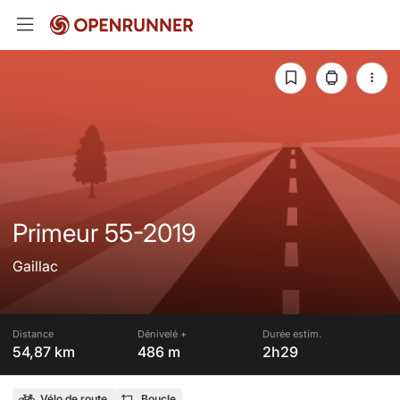
Primeur 55-2019
Gaillac
Distance
Dénivelé +
Durée estim.
54,87 km
486 m
2h29
Vélo de route
Boucle