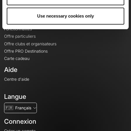
Le Mag'
Offres
Use necessary cookies only
Fonds de cartes topographiques
Fonctionnalités
Offre particuliers
Offre clubs et organisateurs
Offre PRO Destinations
Carte cadeau
Aide
Centre d'aide
Langue
🇫🇷
Français
Connexion
Créer un compte