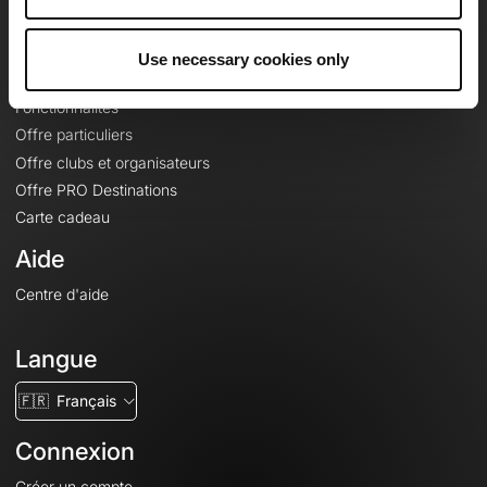
Le Mag'
Offres
Use necessary cookies only
Fonds de cartes topographiques
Fonctionnalités
Offre particuliers
Offre clubs et organisateurs
Offre PRO Destinations
Carte cadeau
Aide
Centre d'aide
Langue
🇫🇷
Français
Connexion
Créer un compte