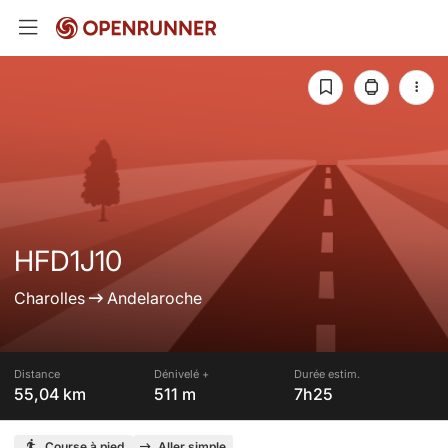
HFD1J10
Charolles
Andelaroche
Distance
Dénivelé +
Durée estim.
55,04 km
511 m
7h25
Course à pied
Aller simple