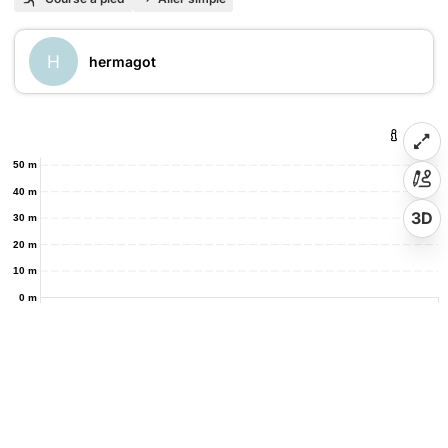
H
hermagot
50 m
40 m
3D
30 m
20 m
10 m
0 m