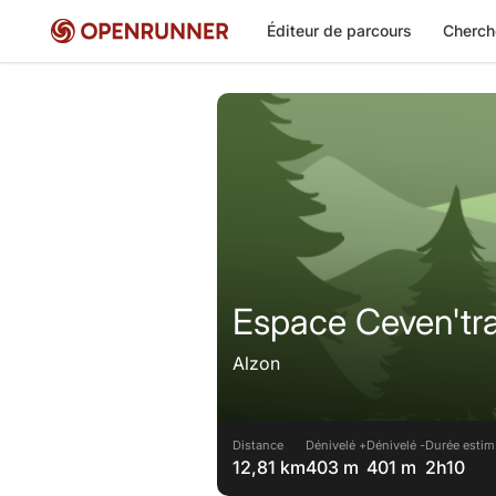
Éditeur de parcours
Cherch
Espace Ceven'trai
Alzon
Distance
Dénivelé +
Dénivelé -
Durée estim
12,81 km
403 m
401 m
2h10