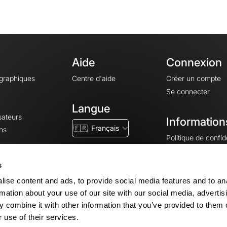
Aide
Connexion
ographiques
Centre d'aide
Créer un compte
Se connecter
Langue
sateurs
Information
🇫🇷
Français
ns
Politique de confide
CGV
CGU
s
Mentions légales
ise content and ads, to provide social media features and to an
Paramètres des co
rmation about your use of our site with our social media, advertis
 combine it with other information that you’ve provided to them o
 use of their services.