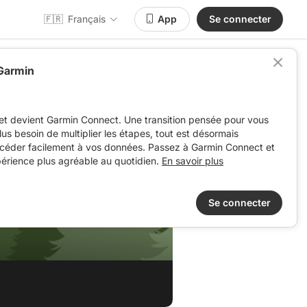
🇫🇷
Français
App
Se connecter
 Garmin
et devient Garmin Connect. Une transition pensée pour vous
 plus besoin de multiplier les étapes, tout est désormais
ccéder facilement à vos données. Passez à Garmin Connect et
périence plus agréable au quotidien.
En savoir plus
Se connecter