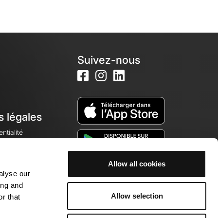
Suivez-nous
s légales
ntialité
Allow all cookies
alyse our
okies
ing and
Allow selection
r that