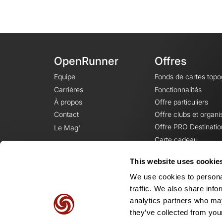
OpenRunner
Offres
Equipe
Fonds de cartes top
Carrières
Fonctionnalités
À propos
Offre particuliers
Contact
Offre clubs et organi
Offre PRO Destinatio
Le Mag'
Carte cadeau
This website uses cookie
We use cookies to personal
traffic. We also share info
analytics partners who may
they’ve collected from your