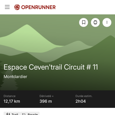
Espace Ceven'trail Circuit # 11
Montdardier
Distance
Dénivelé +
Durée estim.
12,17 km
396 m
2h04
Trail
Boucle