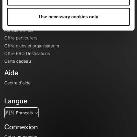
Le Mag'
Offres
Use necessary cookies only
Fonds de cartes topographiques
Fonctionnalités
Offre particuliers
Offre clubs et organisateurs
Offre PRO Destinations
Carte cadeau
Aide
Centre d'aide
Langue
🇫🇷
Français
Connexion
Créer un compte