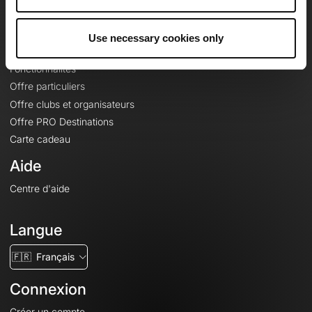
Le Mag'
Offres
Use necessary cookies only
Fonds de cartes topographiques
Fonctionnalités
Offre particuliers
Offre clubs et organisateurs
Offre PRO Destinations
Carte cadeau
Aide
Centre d'aide
Langue
🇫🇷
Français
Connexion
Créer un compte