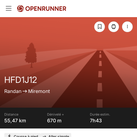
HFD1J12
Randan
Miremont
Distance
Dénivelé +
Durée estim.
55,47 km
670 m
7h43
Course à pied
Aller simple