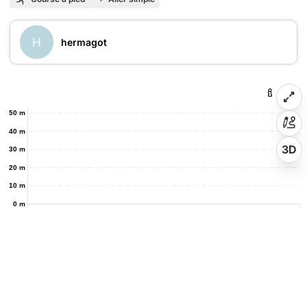
H
hermagot
50 m
40 m
3D
30 m
20 m
10 m
0 m