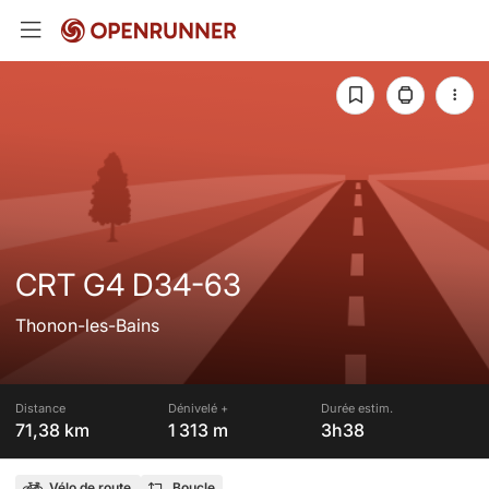
CRT G4 D34-63
Thonon-les-Bains
Distance
Dénivelé +
Durée estim.
71,38 km
1 313 m
3h38
Vélo de route
Boucle