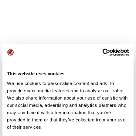
Avis des utilisateurs
Soyez le premier à ajouter un avis !
This website uses cookies
We use cookies to personalise content and ads, to
provide social media features and to analyse our traffic.
We also share information about your use of our site with
Ajouter un avis
our social media, advertising and analytics partners who
may combine it with other information that you’ve
provided to them or that they’ve collected from your use
Résumé
of their services.
Découvrez ce parcours de vélo de 71,4 km à proximité de