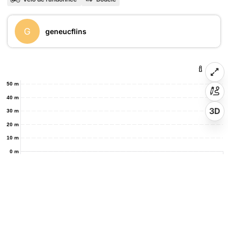
G
geneucflins
50 m
40 m
3D
30 m
20 m
10 m
0 m