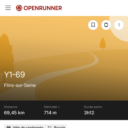
Y1-69
Flins-sur-Seine
Distance
Dénivelé +
Durée estim.
69,45 km
714 m
3h12
Vélo de randonnée
Boucle