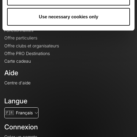
Le Mag'
Offres
Use necessary cookies only
Fonds de cartes topographiques
Fonctionnalités
Offre particuliers
Offre clubs et organisateurs
Offre PRO Destinations
Carte cadeau
Aide
Centre d'aide
Langue
🇫🇷
Français
Connexion
Créer un compte