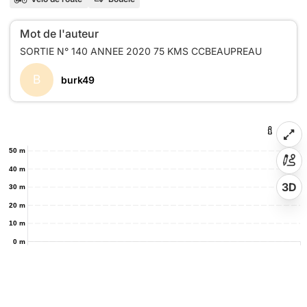
Mot de l'auteur
B
burk49
50 m
40 m
3D
30 m
20 m
10 m
0 m