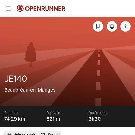
JE140
Beaupréau-en-Mauges
Distance
Dénivelé +
Durée estim.
74,29 km
621 m
3h20
Vélo de route
Boucle