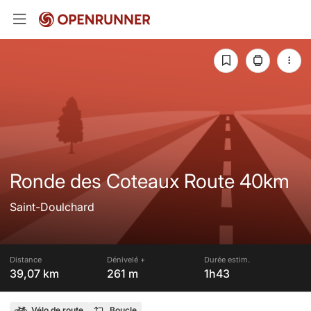
Ronde des Coteaux Route 40km
Saint-Doulchard
Distance
Dénivelé +
Durée estim.
39,07 km
261 m
1h43
Vélo de route
Boucle