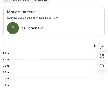
Mot de l'auteur
P
paillotarnaud
50 m
40 m
3D
30 m
20 m
10 m
0 m