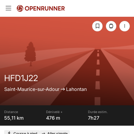
HFD1J22
Saint-Maurice-sur-Adour
Lahontan
Distance
Dénivelé +
Durée estim.
55,11 km
476 m
7h27
Course à pied
Aller simple