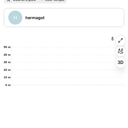
H
hermagot
50 m
40 m
3D
30 m
20 m
10 m
0 m