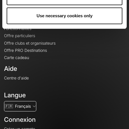
Le Mag'
Offres
Use necessary cookies only
Fonds de cartes topographiques
Fonctionnalités
Offre particuliers
Offre clubs et organisateurs
Offre PRO Destinations
Carte cadeau
Aide
Centre d'aide
Langue
🇫🇷
Français
Connexion
Créer un compte