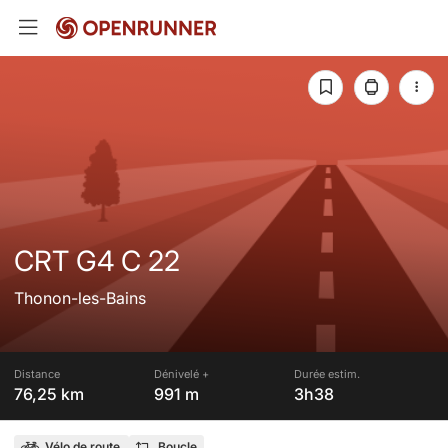
CRT G4 C 22
Thonon-les-Bains
Distance
Dénivelé +
Durée estim.
76,25 km
991 m
3h38
Vélo de route
Boucle