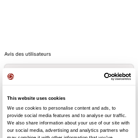
Avis des utilisateurs
Soyez le premier à ajouter un avis !
This website uses cookies
Ajouter un avis
We use cookies to personalise content and ads, to
provide social media features and to analyse our traffic.
We also share information about your use of our site with
our social media, advertising and analytics partners who
Cols le long du parcours
may combine it with other information that you’ve