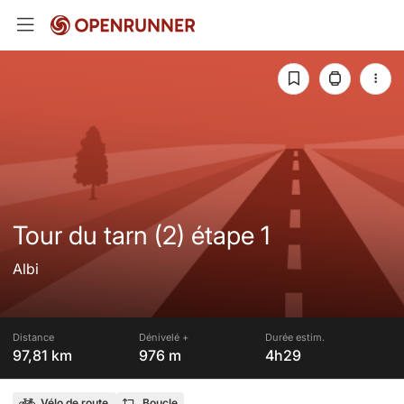
Tour du tarn (2) étape 1
Albi
Distance
Dénivelé +
Durée estim.
97,81 km
976 m
4h29
Vélo de route
Boucle