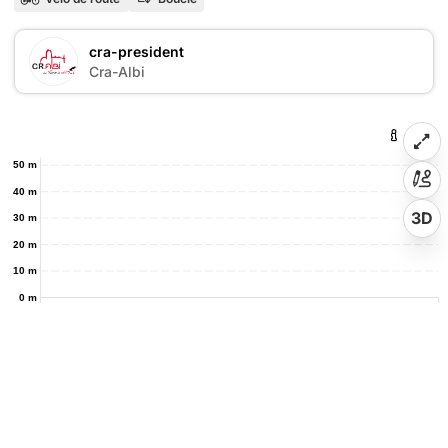
cra-president
Cra-Albi
50 m
40 m
3D
30 m
20 m
10 m
0 m