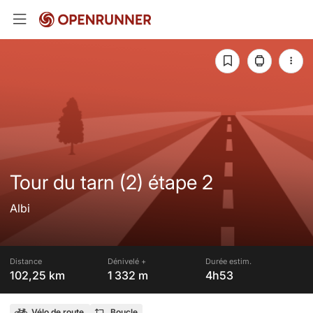
Tour du tarn (2) étape 2
Albi
Distance
Dénivelé +
Durée estim.
102,25 km
1 332 m
4h53
Vélo de route
Boucle