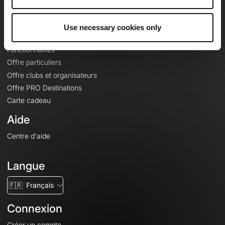
Le Mag'
Offres
Use necessary cookies only
Fonds de cartes topographiques
Fonctionnalités
Offre particuliers
Offre clubs et organisateurs
Offre PRO Destinations
Carte cadeau
Aide
Centre d'aide
Langue
🇫🇷
Français
Connexion
Créer un compte