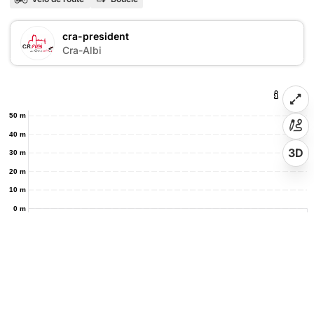
cra-president
Cra-Albi
50 m
40 m
3D
30 m
20 m
10 m
0 m