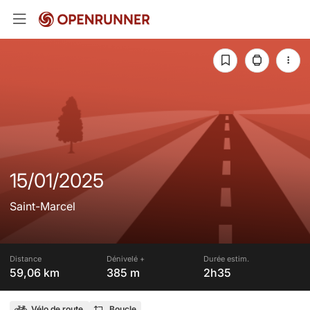
15/01/2025
Saint-Marcel
Distance
Dénivelé +
Durée estim.
59,06 km
385 m
2h35
Vélo de route
Boucle