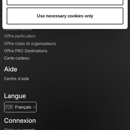
Le Mag'
Offres
Use necessary cookies only
Fonds de cartes topographiques
Fonctionnalités
Offre particuliers
Offre clubs et organisateurs
Offre PRO Destinations
Carte cadeau
Aide
Centre d'aide
Langue
🇫🇷
Français
Connexion
Créer un compte