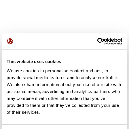
Avis des utilisateurs
This website uses cookies
Soyez le premier à ajouter un avis !
We use cookies to personalise content and ads, to
provide social media features and to analyse our traffic.
We also share information about your use of our site with
our social media, advertising and analytics partners who
Ajouter un avis
may combine it with other information that you’ve
provided to them or that they’ve collected from your use
of their services.
Résumé
Découvrez ce parcours de randonnée de 14,4 km à proximité