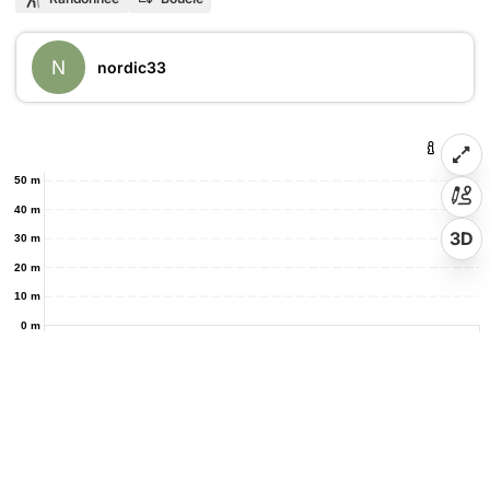
N
nordic33
50 m
40 m
3D
30 m
20 m
10 m
0 m