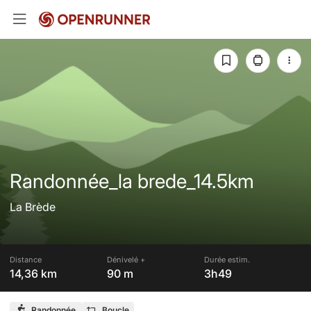
Randonnée_la brede_14.5km
La Brède
Distance
Dénivelé +
Durée estim.
14,36 km
90 m
3h49
Randonnée
Boucle