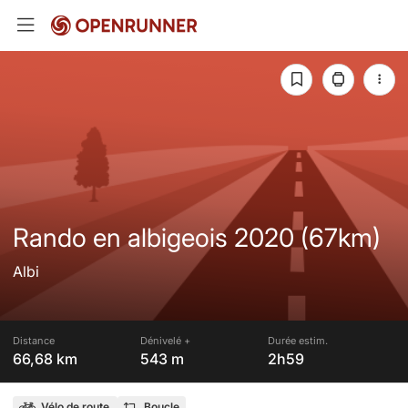
Rando en albigeois 2020 (67km)
Albi
Distance
Dénivelé +
Durée estim.
66,68 km
543 m
2h59
Vélo de route
Boucle