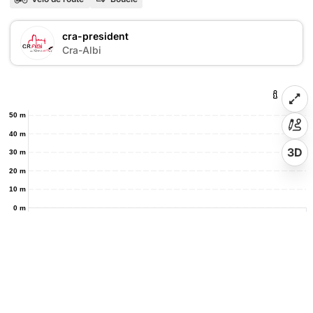
cra-president
Cra-Albi
50 m
40 m
3D
30 m
20 m
10 m
0 m