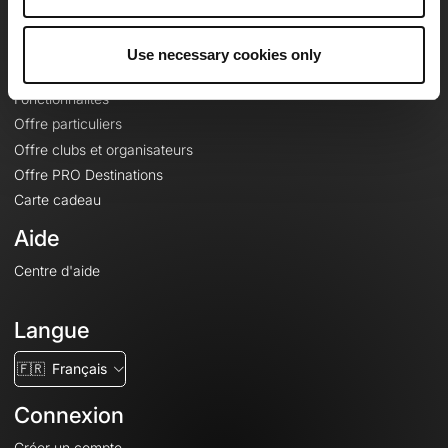
Le Mag'
Offres
Use necessary cookies only
Fonds de cartes topographiques
Fonctionnalités
Offre particuliers
Offre clubs et organisateurs
Offre PRO Destinations
Carte cadeau
Aide
Centre d'aide
Langue
🇫🇷
Français
Connexion
Créer un compte