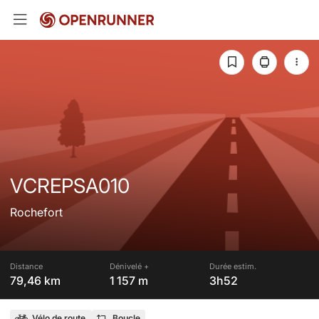
VCREPSA010
Rochefort
Distance
Dénivelé +
Durée estim.
79,46 km
1 157 m
3h52
Vélo de route
Boucle