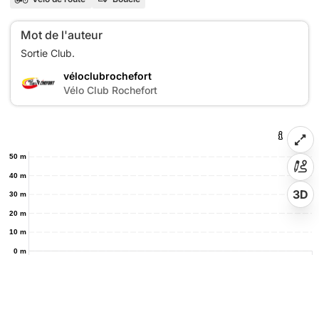
Mot de l'auteur
véloclubrochefort
V
Vélo Club Rochefort
50 m
40 m
3D
30 m
20 m
10 m
0 m