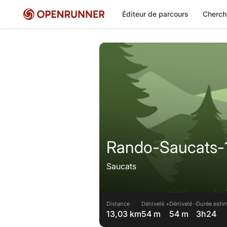
Éditeur de parcours
Cherch
Rando-Saucats
Saucats
Distance
Dénivelé +
Dénivelé -
Durée estim
13,03 km
54 m
54 m
3h24