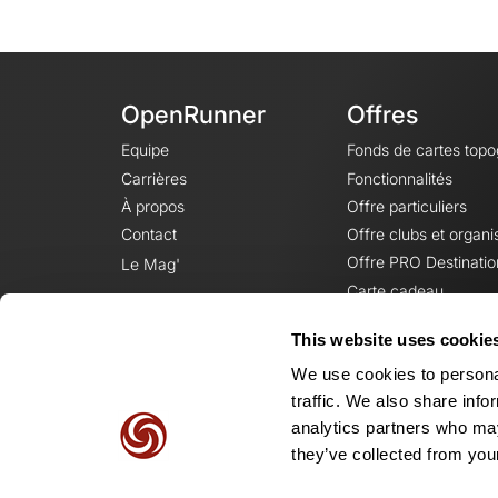
OpenRunner
Offres
Equipe
Fonds de cartes top
Carrières
Fonctionnalités
À propos
Offre particuliers
Contact
Offre clubs et organi
Offre PRO Destinatio
Le Mag'
Carte cadeau
This website uses cookie
We use cookies to personal
traffic. We also share info
analytics partners who may
they’ve collected from your