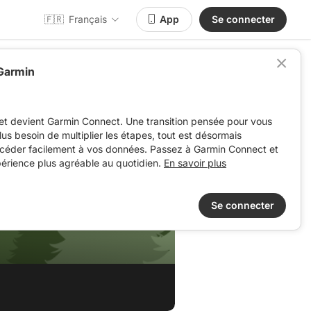
🇫🇷
Français
App
Se connecter
 Garmin
et devient Garmin Connect. Une transition pensée pour vous
 plus besoin de multiplier les étapes, tout est désormais
ccéder facilement à vos données. Passez à Garmin Connect et
périence plus agréable au quotidien.
En savoir plus
Se connecter