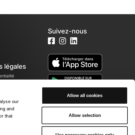
Suivez-nous
s légales
ntialité
Allow all cookies
alyse our
okies
ing and
Allow selection
r that
Use necessary cookies only