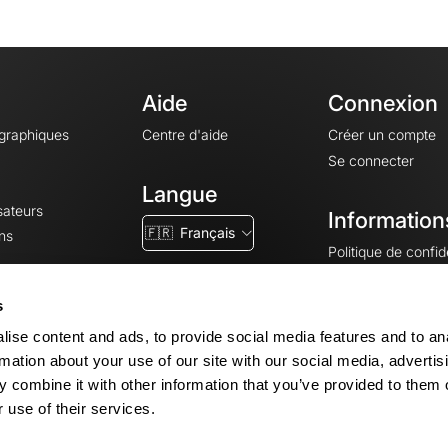
Aide
Connexion
ographiques
Centre d'aide
Créer un compte
Se connecter
Langue
sateurs
Information
🇫🇷
Français
ns
Politique de confide
CGV
CGU
s
Mentions légales
ise content and ads, to provide social media features and to an
Paramètres des co
rmation about your use of our site with our social media, advertis
 combine it with other information that you’ve provided to them o
 use of their services.