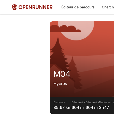
Éditeur de parcours
Cherch
M04
Hyères
Distance
Dénivelé +
Dénivelé -
Durée esti
85,67 km
604 m
604 m
3h47