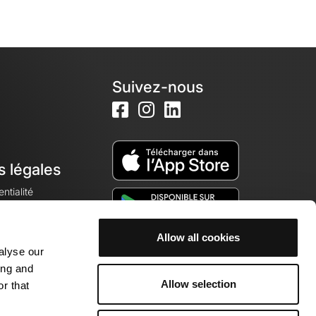
Suivez-nous
s légales
ntialité
Allow all cookies
alyse our
okies
ing and
Allow selection
r that