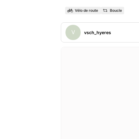
Vélo de route
Boucle
V
vsch_hyeres