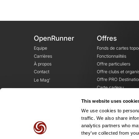
OpenRunner
Offres
Equipe
Fonds de cartes top
Carrières
Fonctionnalités
À propos
Offre particuliers
Contact
Offre clubs et organi
Offre PRO Destinatio
Le Mag'
Carte cadeau
This website uses cookie
We use cookies to personal
traffic. We also share info
analytics partners who may
they’ve collected from your