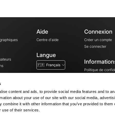
Aide
Connexion
ographiques
Centre d'aide
Créer un compte
Se connecter
Langue
sateurs
Information
🇫🇷
Français
ns
Politique de confide
CGV
CGU
s
Mentions légales
ise content and ads, to provide social media features and to an
Paramètres des co
rmation about your use of our site with our social media, advertis
 combine it with other information that you’ve provided to them o
 use of their services.