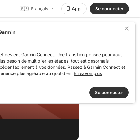
🇫🇷
Français
App
Se connecter
 Garmin
et devient Garmin Connect. Une transition pensée pour vous
 plus besoin de multiplier les étapes, tout est désormais
ccéder facilement à vos données. Passez à Garmin Connect et
périence plus agréable au quotidien.
En savoir plus
Se connecter