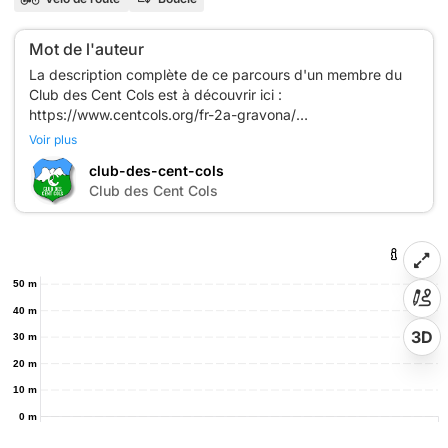
Mot de l'auteur
La description complète de ce parcours d'un membre du
Club des Cent Cols est à découvrir ici :
https://www.centcols.org/fr-2a-gravona/
Voir plus
Le cahier des charges, la présentation, la liste des parcours
club-des-cent-cols
labellisés des membres du Club des Cent Cols, tout est
C
Club des Cent Cols
disponible ici : https://www.centcols.org/les-parcours-
membres-or/
Mots clés: Col de Scalella, Bastelica, Cauro, Tavera, Tolla
50 m
40 m
Cet itinéraire est proposé à titre indicatif. L'auteur dégage
sa responsabilité et celle du Club des Cent Cols en vertu
3D
30 m
des impondérables dus au cycliste lui-même, au matériel
20 m
utilisé et tout ce qui concerne la route, ses abords et les
10 m
0 m