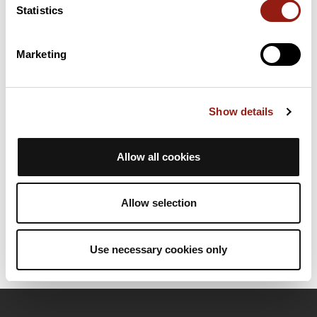
Statistics
Cols extraits du catalogue du Club des Cent Cols
Marketing
Résumé
Découvrez ce parcours de vélo de 94,5 km à proximité de
Bastelicaccia. Il présente une ascension cumulée de plus de
Show details
1870m. Prévoyez environ 4 heures et 54 minutes pour réaliser
ce parcours.
Allow all cookies
Date de création du parcours: 31 janvier 2020 à 16:58:53.
Dernière modification de la fiche parcours: 24 décembre 2023 à
16:33:12.
Allow selection
Identifiant du parcours: 10954093
Use necessary cookies only