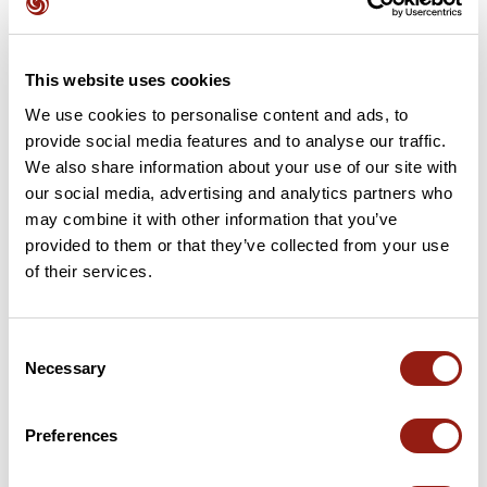
This website uses cookies
Cols le long du parcours
We use cookies to personalise content and ads, to
provide social media features and to analyse our traffic.
14 km
Collu di Paolu
240 m
We also share information about your use of our site with
our social media, advertising and analytics partners who
18 km
Bocca di Campianu
533 m
may combine it with other information that you’ve
provided to them or that they’ve collected from your use
30 km
a Foci
529 m
of their services.
39 km
Bocca di Sopranellu
575 m
Consent
Necessary
Selection
50 km
Col de Scalella
1 193 m
62 km
Col de Menta
740 m
Preferences
73 km
Bocca di Mercuju
715 m