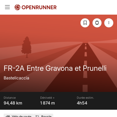
FR-2A Entre Gravona et Prunelli
Bastelicaccia
Distance
Dénivelé +
Durée estim.
94,48 km
1 874 m
4h54
Vélo de route
Boucle