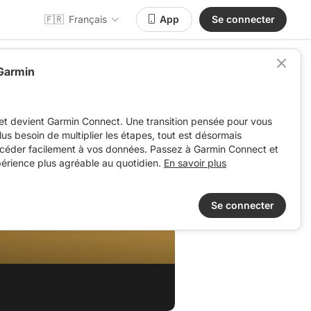
🇫🇷
Français
App
Se connecter
 Garmin
et devient Garmin Connect. Une transition pensée pour vous
 plus besoin de multiplier les étapes, tout est désormais
ccéder facilement à vos données. Passez à Garmin Connect et
périence plus agréable au quotidien.
En savoir plus
Se connecter