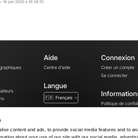
: 18 juin 2020 à 16:38:51.
Aide
Connexion
ographiques
Centre d'aide
Créer un compte
Se connecter
Langue
sateurs
Information
🇫🇷
Français
ns
Politique de confide
CGV
CGU
s
Mentions légales
ise content and ads, to provide social media features and to an
Paramètres des co
rmation about your use of our site with our social media, advertis