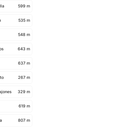
lla
599 m
n
535 m
a
548 m
os
643 m
a
637 m
to
267 m
najones
329 m
619 m
a
807 m