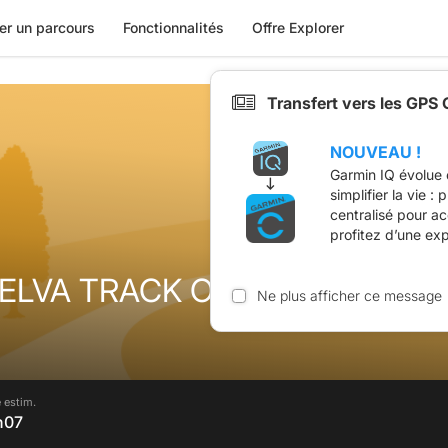
er un parcours
Fonctionnalités
Offre Explorer
Transfert vers les GPS
NOUVEAU !
Garmin IQ évolue 
simplifier la vie :
centralisé pour a
profitez d’une ex
UELVA TRACK OFICIAL
Ne plus afficher ce message
 estim.
7h07