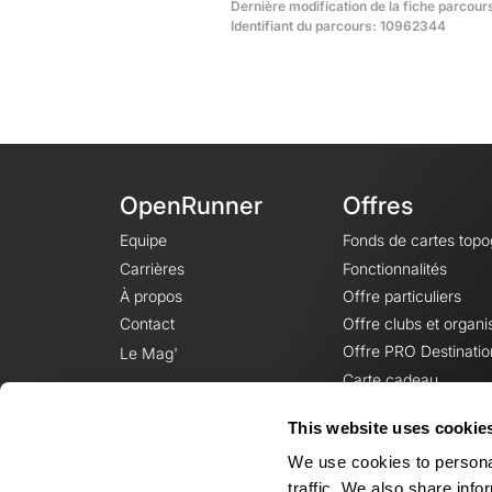
Dernière modification de la fiche parcours
Identifiant du parcours: 10962344
OpenRunner
Offres
Equipe
Fonds de cartes top
Carrières
Fonctionnalités
À propos
Offre particuliers
Contact
Offre clubs et organi
Offre PRO Destinatio
Le Mag'
Carte cadeau
This website uses cookie
We use cookies to personal
traffic. We also share info