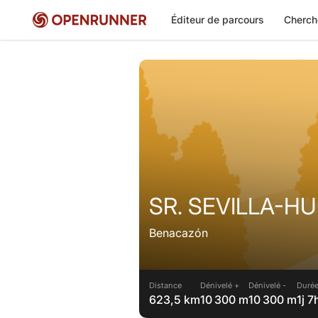
Éditeur de parcours
Cherch
SR. SEVILLA-H
Benacazón
Distance
Dénivelé +
Dénivelé -
Durée
623,5 km
10 300 m
10 300 m
1j 