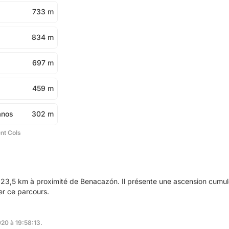
a
733 m
834 m
s
697 m
459 m
anos
302 m
ent Cols
23,5 km à proximité de Benacazón. Il présente une ascension cumu
ser ce parcours.
020 à 19:58:13.