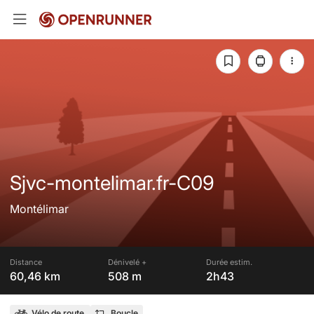
Sjvc-montelimar.fr-C09
Montélimar
Distance
Dénivelé +
Durée estim.
60,46 km
508 m
2h43
Vélo de route
Boucle