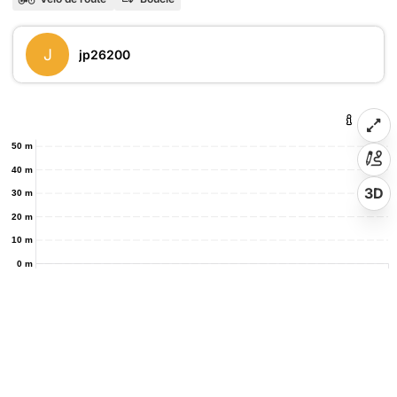
J
jp26200
50 m
40 m
3D
30 m
20 m
10 m
0 m