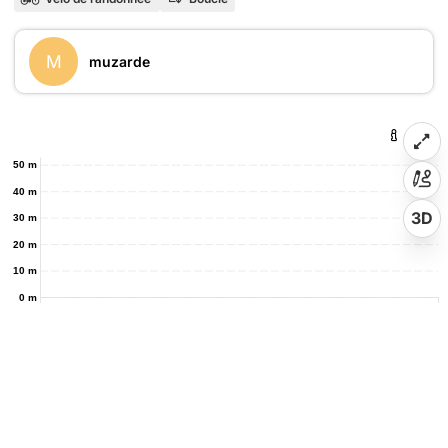
M
muzarde
50 m
40 m
3D
30 m
20 m
10 m
0 m