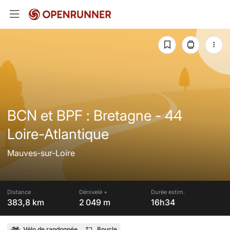
BCN et BPF : Bretagne - 44
Loire-Atlantique
Mauves-sur-Loire
Distance
Dénivelé +
Durée estim.
383,8 km
2 049 m
16h34
Vélo de randonnée
Boucle