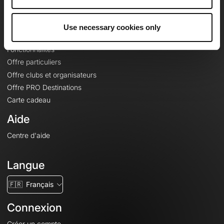
Le Mag'
Offres
Use necessary cookies only
Fonds de cartes topographiques
Fonctionnalités
Offre particuliers
Offre clubs et organisateurs
Offre PRO Destinations
Carte cadeau
Aide
Centre d'aide
Langue
🇫🇷
Français
Connexion
Créer un compte