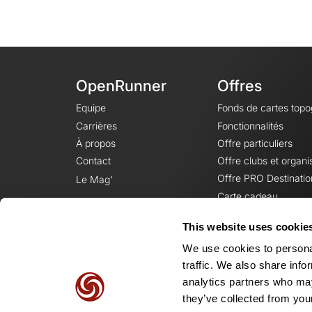
OpenRunner
Offres
Equipe
Fonds de cartes top
Carrières
Fonctionnalités
À propos
Offre particuliers
Contact
Offre clubs et organi
Offre PRO Destinatio
Le Mag'
Carte cadeau
This website uses cookie
We use cookies to personal
traffic. We also share info
analytics partners who may
they’ve collected from your