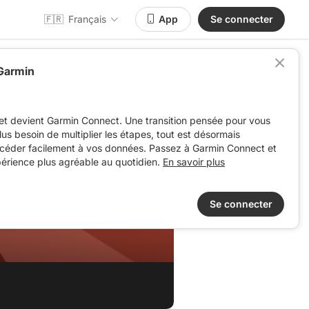
🇫🇷
Français
App
Se connecter
 Garmin
et devient Garmin Connect. Une transition pensée pour vous
 plus besoin de multiplier les étapes, tout est désormais
ccéder facilement à vos données. Passez à Garmin Connect et
périence plus agréable au quotidien.
En savoir plus
Se connecter