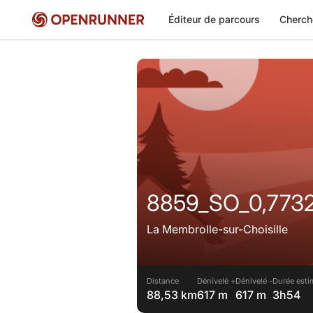
Éditeur de parcours
Cherch
8859_SO_0,773
La Membrolle-sur-Choisille
Distance
Dénivelé +
Dénivelé -
Durée esti
88,53 km
617 m
617 m
3h54