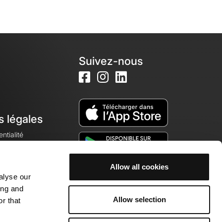
Suivez-nous
s légales
ntialité
Allow all cookies
alyse our
okies
ing and
Allow selection
r that