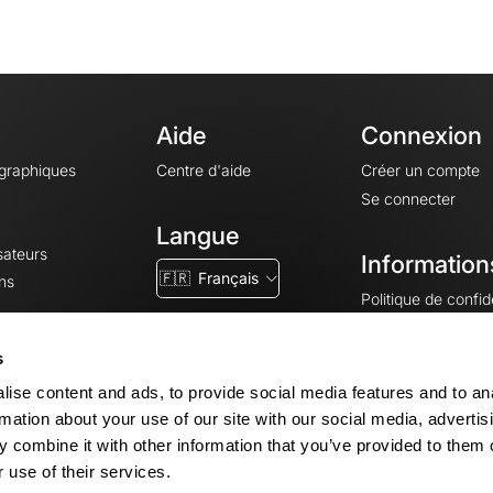
Aide
Connexion
ographiques
Centre d'aide
Créer un compte
Se connecter
Langue
sateurs
Information
🇫🇷
Français
ns
Politique de confide
CGV
CGU
s
Mentions légales
ise content and ads, to provide social media features and to an
Paramètres des co
rmation about your use of our site with our social media, advertis
 combine it with other information that you’ve provided to them o
 use of their services.