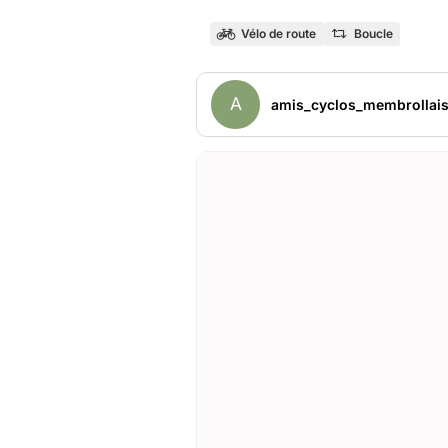
Vélo de route
Boucle
A
amis_cyclos_membrollai