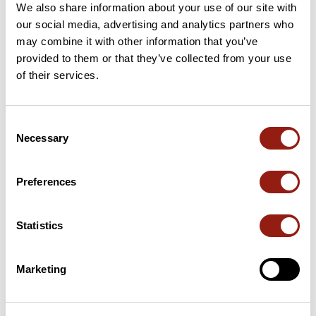
We also share information about your use of our site with
51 km
Le Collet
497 m
our social media, advertising and analytics partners who
may combine it with other information that you’ve
72 km
Collet de Villefort
656 m
provided to them or that they’ve collected from your use
of their services.
83 km
Col de la Banlève
624 m
100 km
Col de Portes
557 m
Consent
Necessary
Selection
Cols extraits du catalogue du Club des Cent Cols
Preferences
Résumé
Découvrez ce parcours de vélo de 153 km à proximité de Saint-
Statistics
André-de-Roquepertuis. Il présente une ascension cumulée de
plus de 1960m. Prévoyez environ 7 heures et 17 minutes pour
réaliser ce parcours.
Marketing
Date de création du parcours: 8 avril 2020 à 14:47:20.
Dernière modification de la fiche parcours: 8 avril 2020 à 14:47:20.