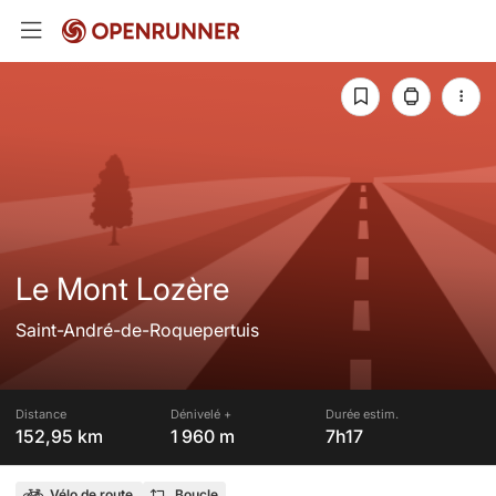
Le Mont Lozère
Saint-André-de-Roquepertuis
Distance
Dénivelé +
Durée estim.
152,95 km
1 960 m
7h17
Vélo de route
Boucle