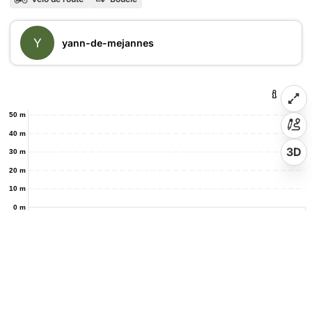
Y
yann-de-mejannes
50 m
40 m
3D
30 m
20 m
10 m
0 m