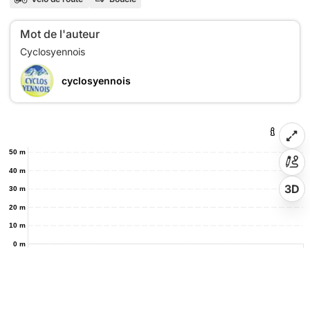
Mot de l'auteur
cyclosyennois
50 m
40 m
3D
30 m
20 m
10 m
0 m