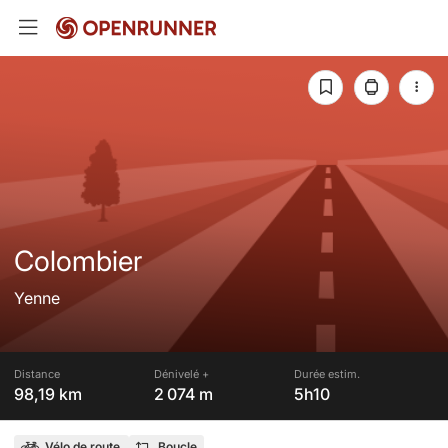
Colombier
Yenne
Distance
Dénivelé +
Durée estim.
98,19 km
2 074 m
5h10
Vélo de route
Boucle