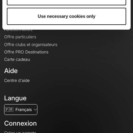
Le Mag'
Offres
Use necessary cookies only
Fonds de cartes topographiques
Fonctionnalités
Offre particuliers
Offre clubs et organisateurs
Offre PRO Destinations
Carte cadeau
Aide
Centre d'aide
Langue
🇫🇷
Français
Connexion
Créer un compte