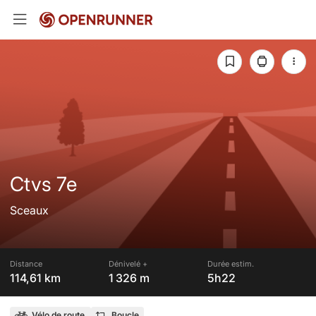
Ctvs 7e
Sceaux
Distance
Dénivelé +
Durée estim.
114,61 km
1 326 m
5h22
Vélo de route
Boucle