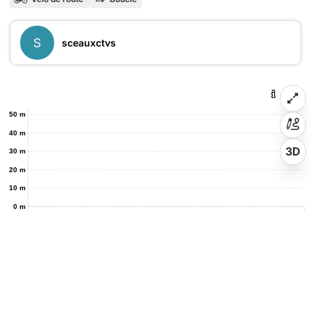
S
sceauxctvs
50 m
40 m
3D
30 m
20 m
10 m
0 m